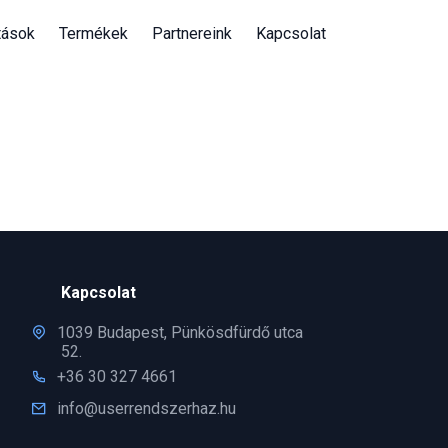
tások
Termékek
Partnereink
Kapcsolat
Kapcsolat
1039 Budapest, Pünkösdfürdő utca
52.
+36 30 327 4661
info@userrendszerhaz.hu