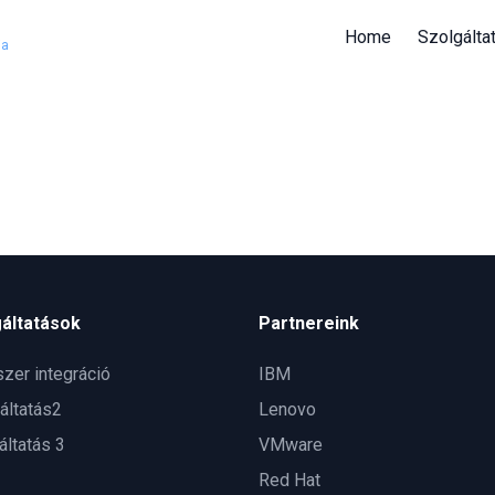
Home
Szolgálta
ia
áltatások
Partnereink
zer integráció
IBM
áltatás2
Lenovo
áltatás 3
VMware
Red Hat