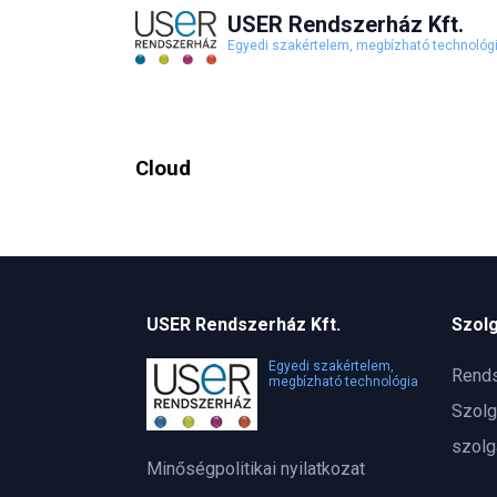
USER Rendszerház Kft.
Egyedi szakértelem, megbízható technológ
Cloud
USER Rendszerház Kft.
Szolg
Egyedi szakértelem,
Rends
megbízható technológia
Szolg
szolg
Minőségpolitikai nyilatkozat