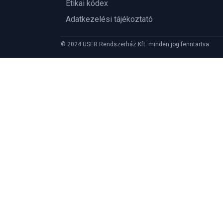
Etikai kódex
Adatkezelési tájékoztató
© 2024 USER Rendszerház Kft. minden jog fenntartva.